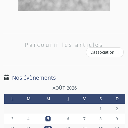
Parcourir les articles
L’association
→
Nos évènements
AOÛT 2026
L
M
M
J
V
S
D
1
2
3
4
5
6
7
8
9