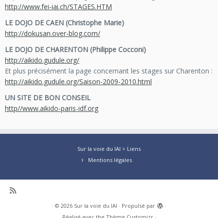
http://www.fei-iai.ch/STAGES.HTM
LE DOJO DE CAEN (Christophe Marie)
http://dokusan.over-blog.com/
LE DOJO DE CHARENTON (Philippe Cocconi)
http://aikido.gudule.org/
Et plus précisément la page concernant les stages sur Charenton :
http://aikido.gudule.org/Saison-2009-2010.html
UN SITE DE BON CONSEIL
http//www.aikido-paris-idf.org
Sur la voie du IAI
>
Liens
Mentions légales
·
© 2026
Sur la voie du IAI
·
Propulsé par
·
Réalisé avec the
Thème Customizr
·