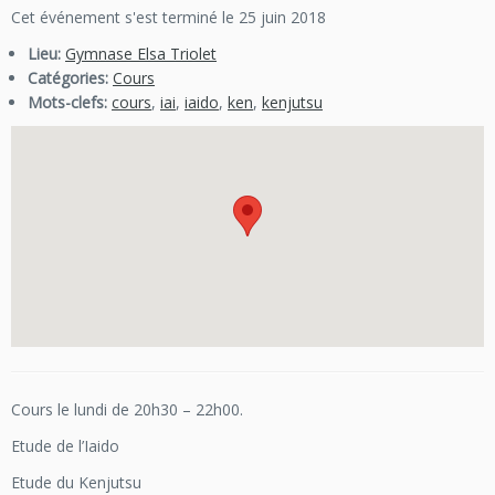
Cet événement s'est terminé le 25 juin 2018
Lieu:
Gymnase Elsa Triolet
Catégories:
Cours
Mots-clefs:
cours
,
iai
,
iaido
,
ken
,
kenjutsu
Cours le lundi de 20h30 – 22h00.
Etude de l’Iaido
Etude du Kenjutsu