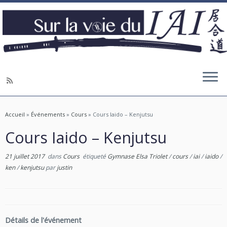
Accueil
»
Événements
»
Cours
»
Cours Iaido – Kenjutsu
Cours Iaido – Kenjutsu
21 juillet 2017
dans
Cours
étiqueté
Gymnase Elsa Triolet
/
cours
/
iai
/
iaido
/
ken
/
kenjutsu
par
justin
Détails de l'événement