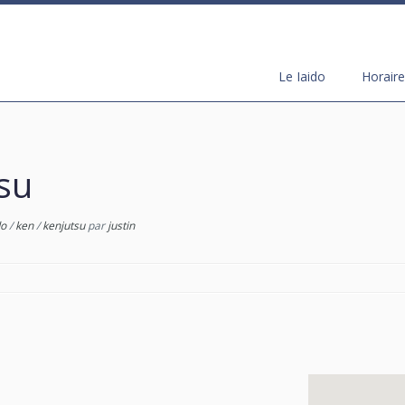
Le Iaido
Horaire
su
do
/
ken
/
kenjutsu
par
justin