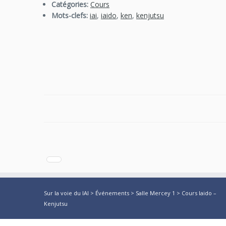
Catégories:
Cours
Mots-clefs:
iai
,
iaido
,
ken
,
kenjutsu
Sur la voie du IAI
>
Événements
>
Salle Mercey 1
>
Cours Iaido –
Kenjutsu